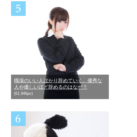
職場のいい人ばかり辞めていく。優秀な
人や優しいほど辞めるのはなぜ？
(61,946pv)