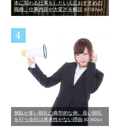
本に関わる仕事をしたい人におすすめの
職種。仕事内容や大変さを解説
(67,567pv)
無駄が多い朝礼の典型的な例。長い朝礼
を行う会社は将来性がない理由
(62,842pv)