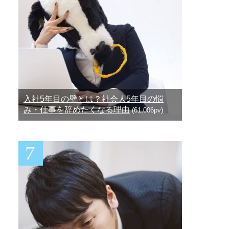
入社5年目の壁とは？社会人5年目の悩
み・仕事を辞めたくなる理由
(61,006pv)