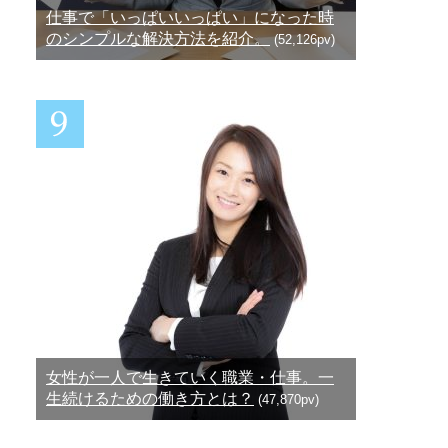
仕事で「いっぱいいっぱい」になった時
のシンプルな解決方法を紹介。
(52,126pv)
女性が一人で生きていく職業・仕事。一
生続けるための働き方とは？
(47,870pv)