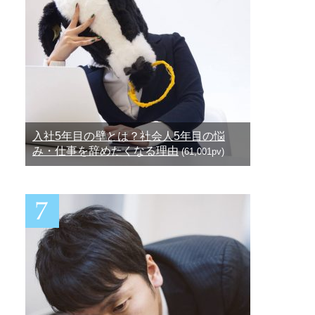
入社5年目の壁とは？社会人5年目の悩
み・仕事を辞めたくなる理由
(61,001pv)