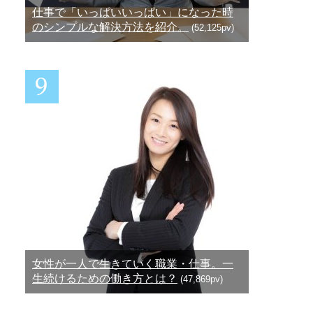
仕事で「いっぱいいっぱい」になった時
のシンプルな解決方法を紹介。
(52,125pv)
女性が一人で生きていく職業・仕事。一
生続けるための働き方とは？
(47,869pv)