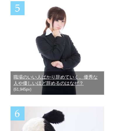
職場のいい人ばかり辞めていく。優秀な
人や優しいほど辞めるのはなぜ？
(61,945pv)