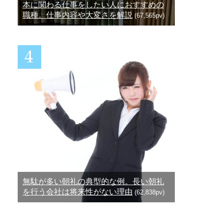
本に関わる仕事をしたい人におすすめの
職種。仕事内容や大変さを解説
(67,565pv)
無駄が多い朝礼の典型的な例。長い朝礼
を行う会社は将来性がない理由
(62,838pv)