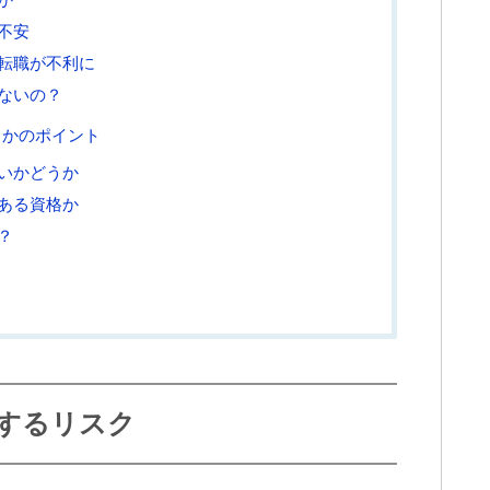
不安
転職が不利に
ないの？
きかのポイント
いかどうか
ある資格か
？
するリスク