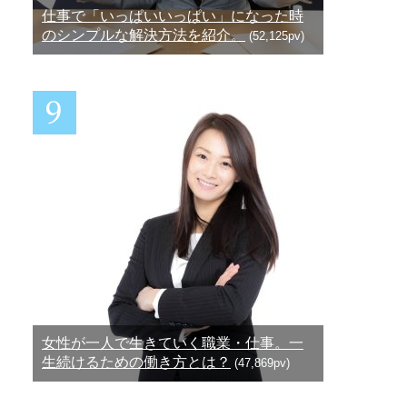
仕事で「いっぱいいっぱい」になった時
のシンプルな解決方法を紹介。
(52,125pv)
女性が一人で生きていく職業・仕事。一
生続けるための働き方とは？
(47,869pv)