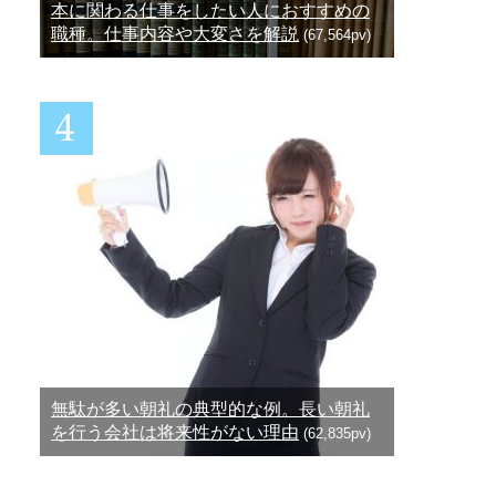
本に関わる仕事をしたい人におすすめの
職種。仕事内容や大変さを解説
(67,564pv)
無駄が多い朝礼の典型的な例。長い朝礼
を行う会社は将来性がない理由
(62,835pv)