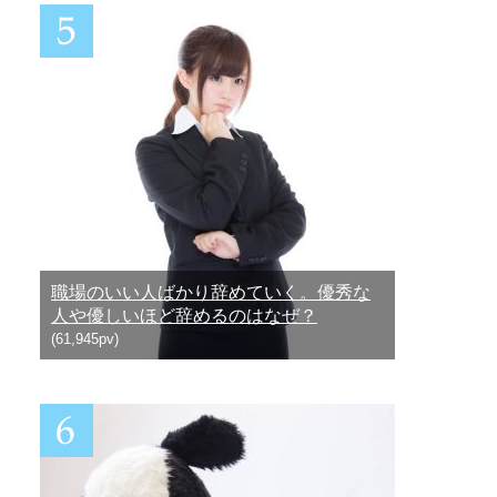
職場のいい人ばかり辞めていく。優秀な
人や優しいほど辞めるのはなぜ？
(61,945pv)