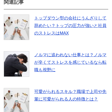
関連記事
トップダウン型の会社にうんざりして
辞めたい？トップの圧力が強いと社員
のストレスはMAX
ノルマに追われない仕事とは？ノルマ
が辛くてストレスを感じているなら転
職も視野に
可愛がられるスキル？職場で上司や先
輩に可愛がられる人の特徴とは？