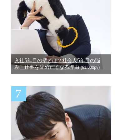
入社5年目の壁とは？社会人5年目の悩
み・仕事を辞めたくなる理由
(61,000pv)