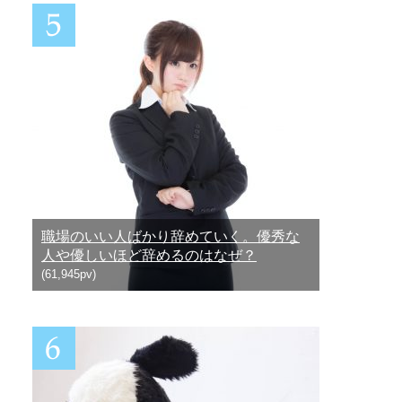
職場のいい人ばかり辞めていく。優秀な
人や優しいほど辞めるのはなぜ？
(61,945pv)