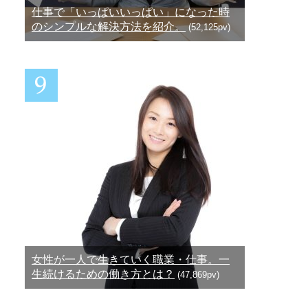
仕事で「いっぱいいっぱい」になった時
のシンプルな解決方法を紹介。
(52,125pv)
女性が一人で生きていく職業・仕事。一
生続けるための働き方とは？
(47,869pv)