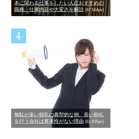
本に関わる仕事をしたい人におすすめの
職種。仕事内容や大変さを解説
(67,564pv)
無駄が多い朝礼の典型的な例。長い朝礼
を行う会社は将来性がない理由
(62,835pv)