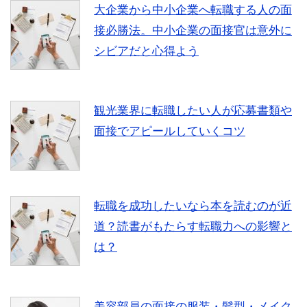
大企業から中小企業へ転職する人の面
接必勝法。中小企業の面接官は意外に
シビアだと心得よう
観光業界に転職したい人が応募書類や
面接でアピールしていくコツ
転職を成功したいなら本を読むのが近
道？読書がもたらす転職力への影響と
は？
美容部員の面接の服装・髪型・メイク