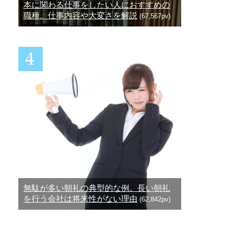
本に関わる仕事をしたい人におすすめの
職種。仕事内容や大変さを解説
(67,567pv)
無駄が多い朝礼の典型的な例。長い朝礼
を行う会社は将来性がない理由
(62,842pv)