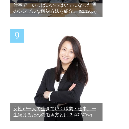
仕事で「いっぱいいっぱい」になった時
のシンプルな解決方法を紹介。
(52,126pv)
女性が一人で生きていく職業・仕事。一
生続けるための働き方とは？
(47,870pv)