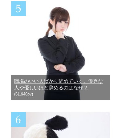
職場のいい人ばかり辞めていく。優秀な
人や優しいほど辞めるのはなぜ？
(61,946pv)