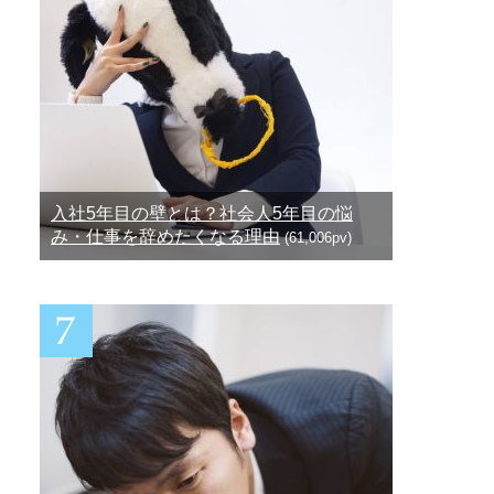
入社5年目の壁とは？社会人5年目の悩
み・仕事を辞めたくなる理由
(61,006pv)