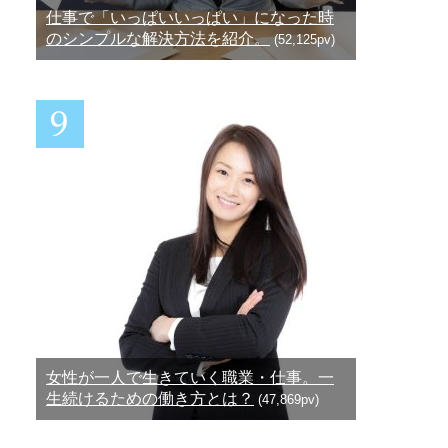
仕事で「いっぱいいっぱい」になった時
のシンプルな解決方法を紹介。
(52,125pv)
女性が一人で生きていく職業・仕事。一
生続けるための働き方とは？
(47,869pv)