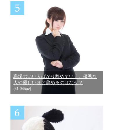
職場のいい人ばかり辞めていく。優秀な
人や優しいほど辞めるのはなぜ？
(61,945pv)