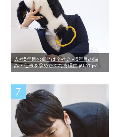
入社5年目の壁とは？社会人5年目の悩
み・仕事を辞めたくなる理由
(61,001pv)