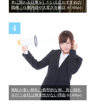
本に関わる仕事をしたい人におすすめの
職種。仕事内容や大変さを解説
(67,565pv)
無駄が多い朝礼の典型的な例。長い朝礼
を行う会社は将来性がない理由
(62,835pv)